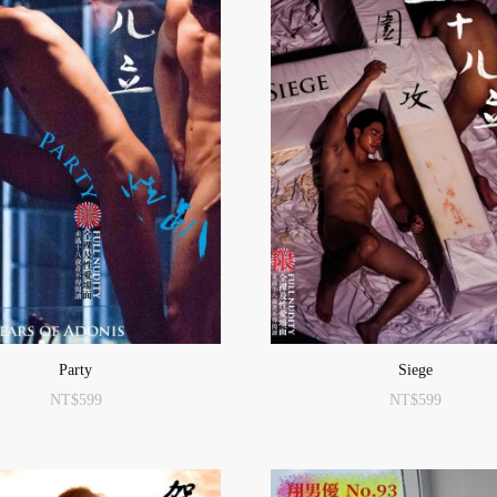
Party
Siege
NT$
599
NT$
599