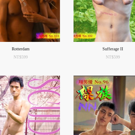
Rotterdam
Sufferage II
NT$
599
NT$
599