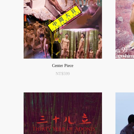
Center Piece
NT$
599