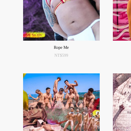
Rope Me
NT$
599