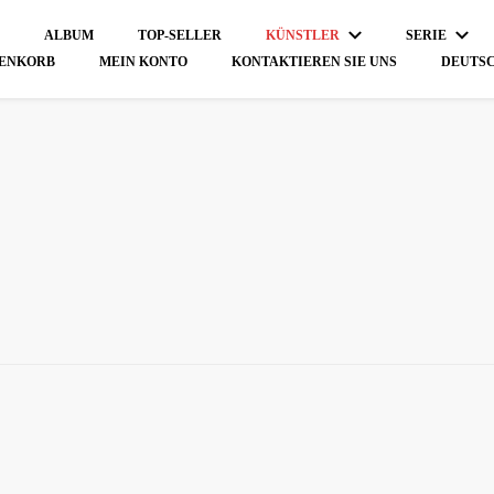
T
ALBUM
TOP-SELLER
KÜNSTLER
SERIE
ENKORB
MEIN KONTO
KONTAKTIEREN SIE UNS
DEUTS
ENGLIS
繁體中文
CHINES
日本語
(
ไทย
(
TH
한국어
(
ESPAÑO
FRANÇA