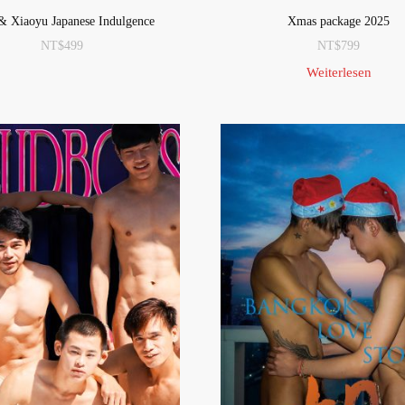
& Xiaoyu Japanese Indulgence
Xmas package 2025
NT$
499
NT$
799
Weiterlesen