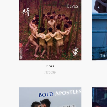
Elves
NT$
599