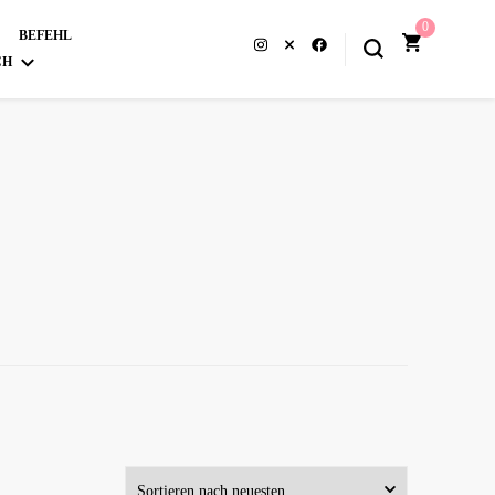
0
BEFEHL
CH
H
(
ENGLISCH
)
(
TRADITIONELLES
ISCH
)
JAPANISCH
)
AI
)
KOREANISCH
)
L
(
SPANISCH
)
IS
(
FRANZÖSISCH
)