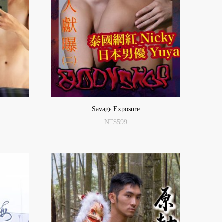
Savage Exposure
NT$
599