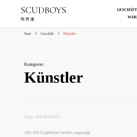
SCUDBOYS
GESCHÄF
WAR
翔 男 優
Start
Geschäft
Künstler
Kategorie
:
Künstler
Zeigt: 104 RESULTS
Nach
Alle 104 Ergebnisse werden angezeigt