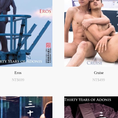
Eros
Cruise
NT$
699
NT$
499