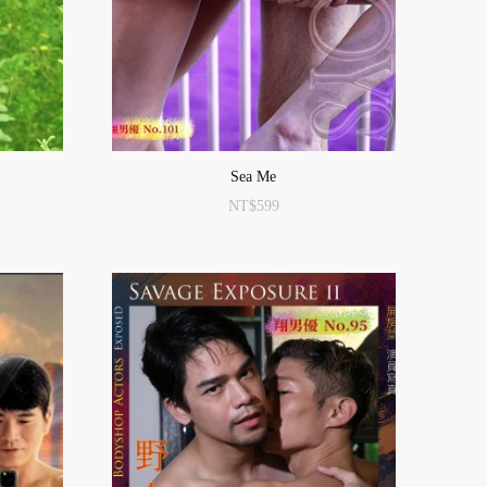
Sea Me
NT$
599