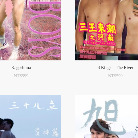
Kagoshima
3 Kings – The River
NT$
599
NT$
599