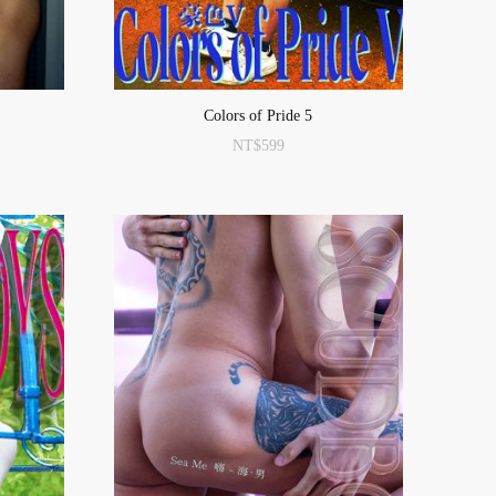
Colors of Pride 5
NT$
599