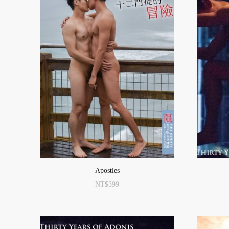
Apostles
NT$
399