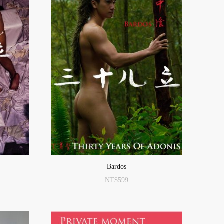
Bardos
NT$
599