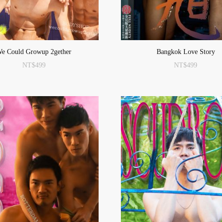
e Could Growup 2gether
Bangkok Love Story
NT$
499
NT$
499