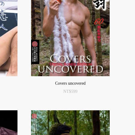
Covers uncovered
NT$
599