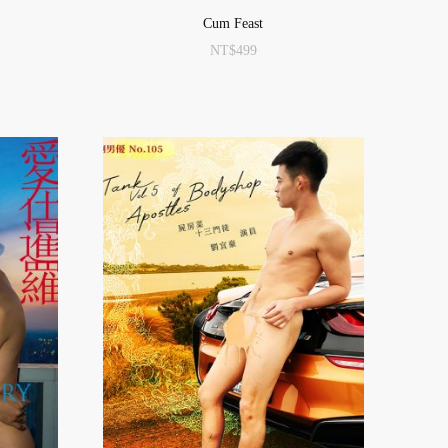
Cum Feast
NT$
499