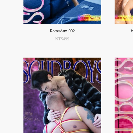
Rotterdam 002
W
NT$
499