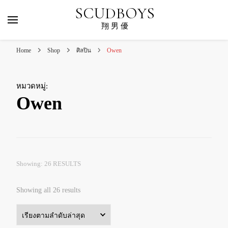
SCUDBOYS
翔 男 優
Home
Shop
ศิลปิน
Owen
หมวดหมู่
:
Owen
Showing: 26 RESULTS
Sorted
Showing all 26 results
by
latest