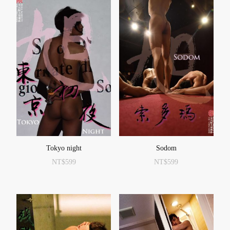
Tokyo night
Sodom
NT$
599
NT$
599