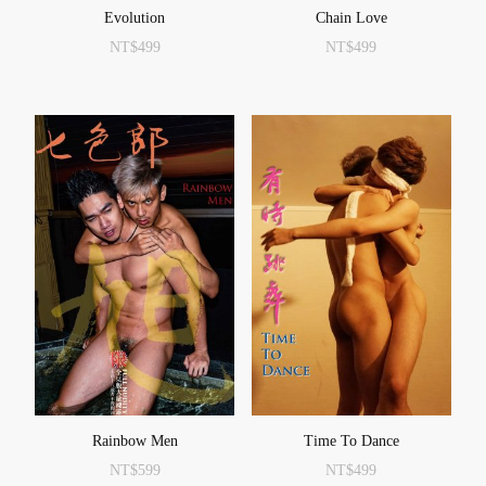
Evolution
Chain Love
NT$
499
NT$
499
Rainbow Men
Time To Dance
NT$
599
NT$
499