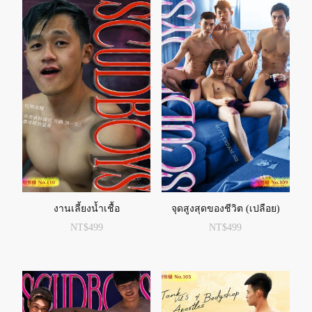
งานเลี้ยงน้ำเชื้อ
จุดสูงสุดของชีวิต (เปลือย)
NT$
499
NT$
499