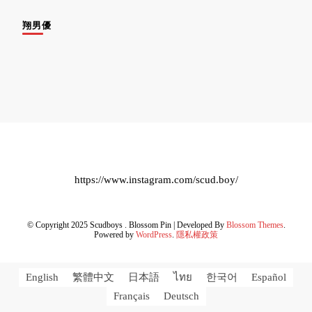
翔男優
https://www.instagram.com/scud.boy/
© Copyright 2025 Scudboys .
Blossom Pin | Developed By
Blossom Themes
.
Powered by
WordPress
.
隱私權政策
English
繁體中文
日本語
ไทย
한국어
Español
Français
Deutsch