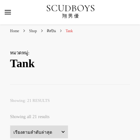
SCUDBOYS
翔 男 優
Home
Shop
ศิลปิน
Tank
หมวดหมู่
:
Tank
Showing: 21 RESULTS
Sorted
Showing all 21 results
by
latest