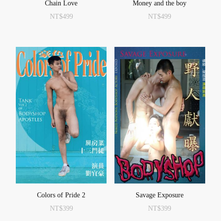
Chain Love
Money and the boy
NT$
499
NT$
499
Colors of Pride 2
Savage Exposure
NT$
399
NT$
399