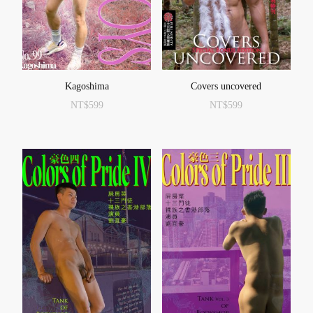
Kagoshima
Covers uncovered
NT$
599
NT$
599